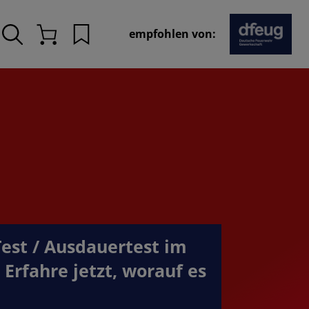
empfohlen von:
Merkliste
Warenkorb
Test / Ausdauertest im
Erfahre jetzt, worauf es