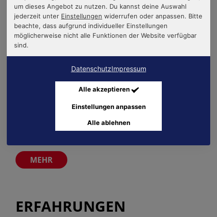
um dieses Angebot zu nutzen. Du kannst deine Auswahl
jederzeit unter
Einstellungen
widerrufen oder anpassen. Bitte
beachte, dass aufgrund individueller Einstellungen
möglicherweise nicht alle Funktionen der Website verfügbar
sind.
FEUERWEHR IN
Seite öffnen
DEUTSCHLAND
Datenschutz
Impressum
Alle akzeptieren
Welche Anforderungen stellt deine
Einstellungen anpassen
Feuerwehr? Informiere dich jetzt über die
Alle ablehnen
Auswahlverfahren.
ERFAHRUNGEN
Seite öffnen