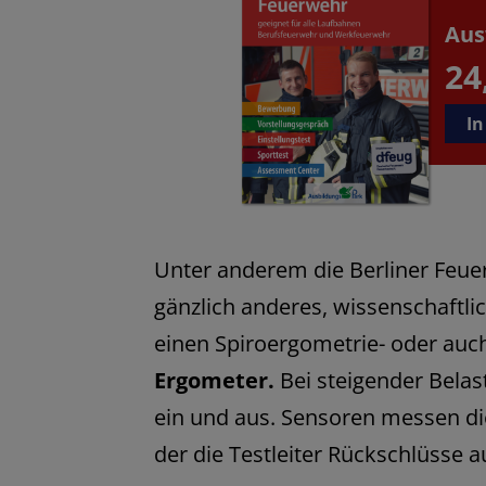
Aus
24
In
Unter anderem die Berliner Feue
gänzlich anderes, wissenschaftli
einen Spiroergometrie- oder auc
Ergometer.
Bei steigender Bela
ein und aus. Sensoren messen d
der die Testleiter Rückschlüsse a