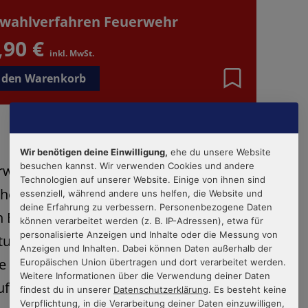
wahlverfahren Feuerwehr
,90 €
inkl. MwSt.
 den Warenkorb
Wir benötigen deine Einwilligung,
ehe du unsere Website
besuchen kannst. Wir verwenden Cookies und andere
rwehr setzt zur Ausdauerprüfung auf ein
Technologien auf unserer Website. Einige von ihnen sind
cher akzentuiertes Verfahren: nämlich auf
essenziell, während andere uns helfen, die Website und
deine Erfahrung zu verbessern. Personenbezogene Daten
h Ergospirometrie-Test auf dem
Fahrrad-
können verarbeitet werden (z. B. IP-Adressen), etwa für
personalisierte Anzeigen und Inhalte oder die Messung von
stung atmet man dabei durch einen Schlauch
Anzeigen und Inhalten. Dabei können Daten außerhalb der
ie Zusammensetzung der Atemluft, anhand
Europäischen Union übertragen und dort verarbeitet werden.
Weitere Informationen über die Verwendung deiner Daten
uf die subjektive Anstrengung ziehen.
findest du in unserer
Datenschutzerklärung
. Es besteht keine
Verpflichtung, in die Verarbeitung deiner Daten einzuwilligen,