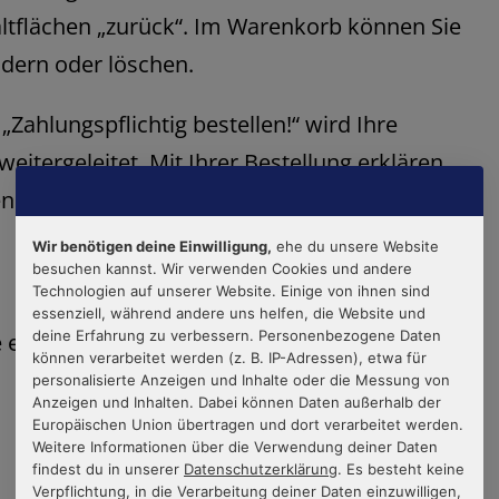
altflächen „zurück“. Im Warenkorb können Sie
dern oder löschen.
„Zahlungspflichtig bestellen!“ wird Ihre
eitergeleitet. Mit Ihrer Bestellung erklären
n zu wollen.
Wir benötigen deine Einwilligung,
ehe du unsere Website
besuchen kannst. Wir verwenden Cookies und andere
Technologien auf unserer Website. Einige von ihnen sind
essenziell, während andere uns helfen, die Website und
deine Erfahrung zu verbessern. Personenbezogene Daten
e einen Vertrag mit:
können verarbeitet werden (z. B. IP-Adressen), etwa für
personalisierte Anzeigen und Inhalte oder die Messung von
Anzeigen und Inhalten. Dabei können Daten außerhalb der
Europäischen Union übertragen und dort verarbeitet werden.
Weitere Informationen über die Verwendung deiner Daten
findest du in unserer
Datenschutzerklärung
. Es besteht keine
Verpflichtung, in die Verarbeitung deiner Daten einzuwilligen,