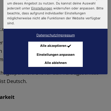
um dieses Angebot zu nutzen. Du kannst deine Auswahl
jederzeit unter
Einstellungen
widerrufen oder anpassen. Bitte
beachte, dass aufgrund individueller Einstellungen
möglicherweise nicht alle Funktionen der Website verfügbar
sind.
k.com
Datenschutz
Impressum
er Bestellung umgehend mit einer als
Alle akzeptieren
 E-Mail informiert. Diese
Einstellungen anpassen
matisch und stellt eine Vertragsannahme dar.
Alle ablehnen
cht gespeichert. Die für den Vertragsschluss
ist Deutsch.
arkeit