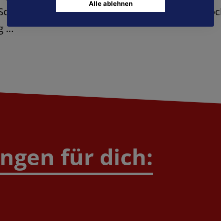
Alle ablehnen
 Schulnoten, fehlende Berufserfahrung, abgebro
g …
gen für dich: