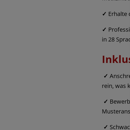
✓
Erhalte 
✓
Professi
in 28 Spra
Inkl
✓
Anschre
rein, was 
✓
Bewerbu
Musterans
✓
Schwach