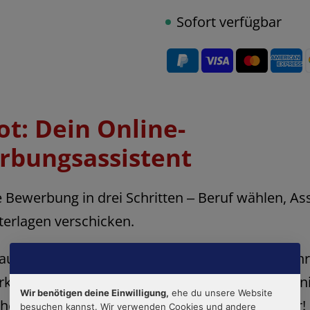
Sofort verfügbar
t: Dein Online-
rbungsassistent
 Bewerbung in drei Schritten ‒ Beruf wählen, Ass
terlagen verschicken.
 automatisch 5 individuelle Anschreiben für mehr
rkäuferin, Kaufmann, Pflegefachfrau, Mechatroni
Wir benötigen deine Einwilligung,
ehe du unsere Website
he Fachangestellte, Elektroniker und viele mehr!
besuchen kannst. Wir verwenden Cookies und andere