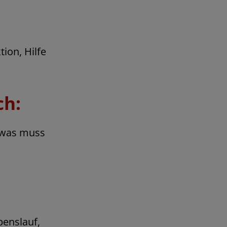
ion, Hilfe
ch:
– was muss
benslauf,