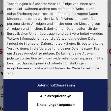
Technologien auf unserer Website. Einige von ihnen sind
essenziell, während andere uns helfen, die Website und
den passenden Lebenslauf kostenlos dazu.
deine Erfahrung zu verbessern. Personenbezogene Daten
können verarbeitet werden (z. B. IP-Adressen), etwa für
personalisierte Anzeigen und Inhalte oder die Messung von
onelle Designs, PDF-Download mit Anlagen-Funkt
Anzeigen und Inhalten. Dabei können Daten außerhalb der
chen und viele weitere Features
Europäischen Union übertragen und dort verarbeitet werden.
Weitere Informationen über die Verwendung deiner Daten
findest du in unserer
Datenschutzerklärung
. Es besteht keine
usive Bewerbungs-Handbu
Verpflichtung, in die Verarbeitung deiner Daten einzuwilligen,
um dieses Angebot zu nutzen. Du kannst deine Auswahl
jederzeit unter
Einstellungen
widerrufen oder anpassen. Bitte
beachte, dass aufgrund individueller Einstellungen
iben, Lebenslauf & Co.: Layout, Aufbau, Inhalt 
möglicherweise nicht alle Funktionen der Website verfügbar
kann rein, was sollte besser nicht rein?
sind.
Datenschutz
Impressum
ngs-Beispiele für alle Branchen: kommentierte
chreiben und -lebensläufe
Alle akzeptieren
Einstellungen anpassen
punkte finden und beheben: u. a. Lücken im Le