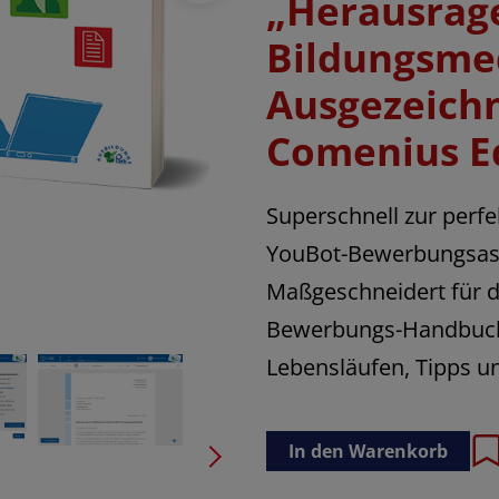
„Herausrag
Bildungsme
Ausgezeich
Comenius E
Superschnell zur perf
YouBot-Bewerbungsassist
Maßgeschneidert für d
Bewerbungs-Handbuch 
Lebensläufen, Tipps un
In den Warenkorb