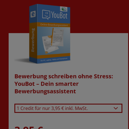
Bewerbung schreiben ohne Stress:
Laufzeit wählen
YouBot – Dein smarter
Bewerbungsassistent
1 Credit für nur 3,95 € inkl. MwSt.