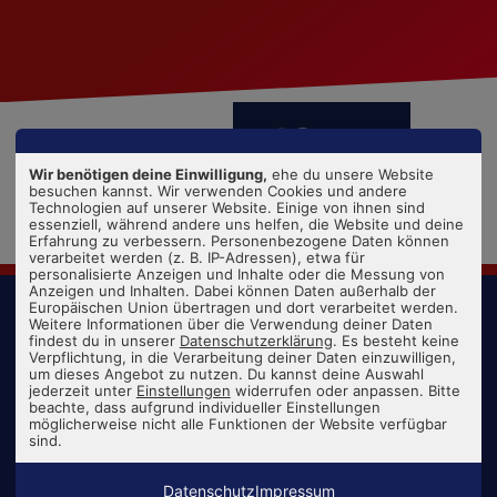
empfohlen von:
Wir benötigen deine Einwilligung,
ehe du unsere Website
besuchen kannst. Wir verwenden Cookies und andere
Technologien auf unserer Website. Einige von ihnen sind
essenziell, während andere uns helfen, die Website und deine
Erfahrung zu verbessern. Personenbezogene Daten können
verarbeitet werden (z. B. IP-Adressen), etwa für
personalisierte Anzeigen und Inhalte oder die Messung von
Anzeigen und Inhalten. Dabei können Daten außerhalb der
© 2026 Ausbildungspark Verlag, Alle Rechte vorbehalten.
Europäischen Union übertragen und dort verarbeitet werden.
Weitere Informationen über die Verwendung deiner Daten
Verlag
findest du in unserer
Datenschutzerklärung
. Es besteht keine
Impressum
Verpflichtung, in die Verarbeitung deiner Daten einzuwilligen,
Datenschutz
um dieses Angebot zu nutzen. Du kannst deine Auswahl
AGB
jederzeit unter
Einstellungen
widerrufen oder anpassen. Bitte
Widerrufsbelehrung
beachte, dass aufgrund individueller Einstellungen
Bestellung
möglicherweise nicht alle Funktionen der Website verfügbar
Cookies
sind.
Vertrag widerrufen
Datenschutz
Impressum